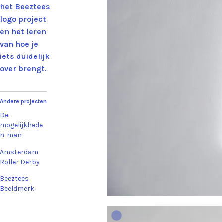
het Beeztees
logo project
en het leren
van hoe je
iets duidelijk
over brengt.
Andere projecten
De
mogelijkhede
n-man
Amsterdam
Roller Derby
Beeztees
Beeldmerk